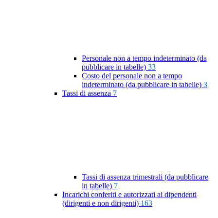
Personale non a tempo indeterminato (da
pubblicare in tabelle)
33
Costo del personale non a tempo
indeterminato (da pubblicare in tabelle)
3
Tassi di assenza
7
Tassi di assenza trimestrali (da pubblicare
in tabelle)
7
Incarichi conferiti e autorizzati ai dipendenti
(dirigenti e non dirigenti)
163