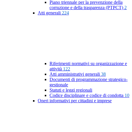
Piano triennale per la prevenzione della
corruzione e della trasparenza (PTPCT)
2
Atti generali
224
Riferimenti normativi su organizzazione e
attività
122
Atti amministrativi generali
38
Documenti di programmazione strategico-
gestionale
Statuti e leggi regionali
Codice disciplinare e codice di condotta
10
Oneri informativi per cittadini e imprese