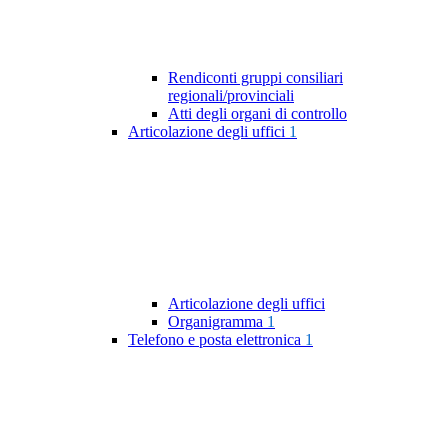
Rendiconti gruppi consiliari
regionali/provinciali
Atti degli organi di controllo
Articolazione degli uffici
1
Articolazione degli uffici
Organigramma
1
Telefono e posta elettronica
1