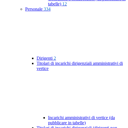
tabelle)
12
Personale
334
Dirigenti
2
Titolari di incarichi dirigenziali amministrativi di
vertice
Incarichi amministrativi di vertice (da
pubblicare in tabelle)
Titolari di incarichi dirigenziali (dirigenti non