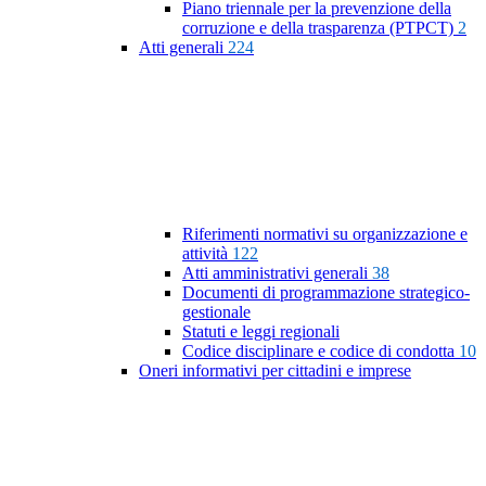
Piano triennale per la prevenzione della
corruzione e della trasparenza (PTPCT)
2
Atti generali
224
Riferimenti normativi su organizzazione e
attività
122
Atti amministrativi generali
38
Documenti di programmazione strategico-
gestionale
Statuti e leggi regionali
Codice disciplinare e codice di condotta
10
Oneri informativi per cittadini e imprese