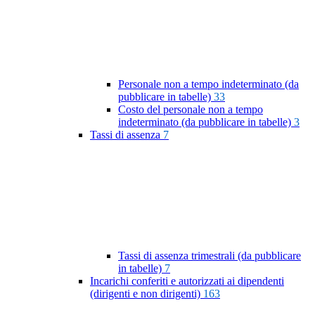
Personale non a tempo indeterminato (da
pubblicare in tabelle)
33
Costo del personale non a tempo
indeterminato (da pubblicare in tabelle)
3
Tassi di assenza
7
Tassi di assenza trimestrali (da pubblicare
in tabelle)
7
Incarichi conferiti e autorizzati ai dipendenti
(dirigenti e non dirigenti)
163