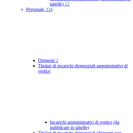
tabelle)
12
Personale
334
Dirigenti
2
Titolari di incarichi dirigenziali amministrativi di
vertice
Incarichi amministrativi di vertice (da
pubblicare in tabelle)
Titolari di incarichi dirigenziali (dirigenti non