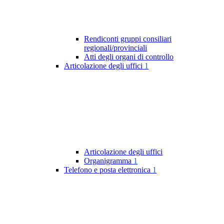
Rendiconti gruppi consiliari
regionali/provinciali
Atti degli organi di controllo
Articolazione degli uffici
1
Articolazione degli uffici
Organigramma
1
Telefono e posta elettronica
1