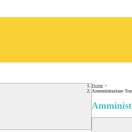
Home
>
Amministrazione Tra
Amministr