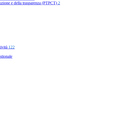
rruzione e della trasparenza (PTPCT)
2
tività
122
stionale