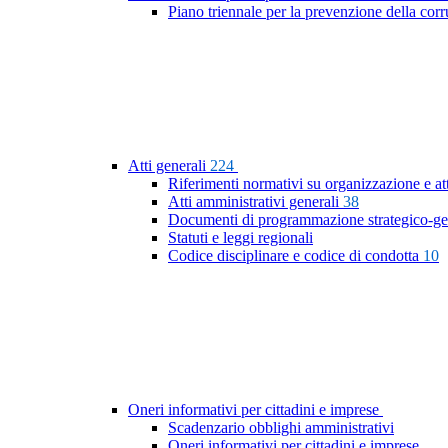
Piano triennale per la prevenzione della co
Atti generali
224
Riferimenti normativi su organizzazione e at
Atti amministrativi generali
38
Documenti di programmazione strategico-ge
Statuti e leggi regionali
Codice disciplinare e codice di condotta
10
Oneri informativi per cittadini e imprese
Scadenzario obblighi amministrativi
Oneri informativi per cittadini e imprese