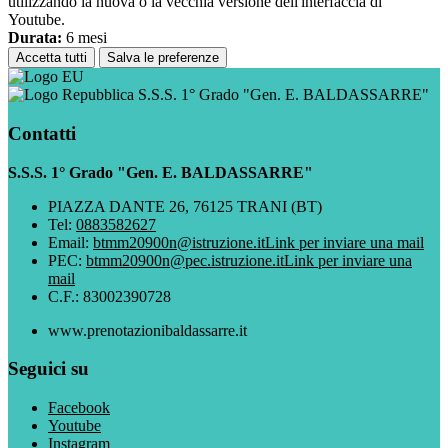
utilizzando la nuova o la vecchia versione dell'interfaccia di
Youtube.
Durata:
6 mesi
Accetta tutti
Salva le preferenze
S.S.S. 1° Grado "Gen. E. BALDASSARRE"
Contatti
S.S.S. 1° Grado "Gen. E. BALDASSARRE"
PIAZZA DANTE 26, 76125 TRANI (BT)
Tel:
0883582627
Email:
btmm20900n@istruzione.it
Link per inviare una mail
PEC:
btmm20900n@pec.istruzione.it
Link per inviare una
mail
C.F.: 83002390728
www.prenotazionibaldassarre.it
Seguici su
Facebook
Youtube
Instagram