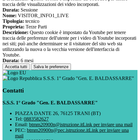
traccia delle visualizzazioni dei video incorporati.
Durata:
Sessione
Nome:
VISITOR_INFO1_LIVE
Tipologia:
tecnico
Proprieta:
Terze Parti
Descrizione:
Questo cookie è impostato da Youtube per tenere
traccia delle preferenze dell'utente per i video di Youtube incorporati
nei siti; può anche determinare se il visitatore del sito web sta
utilizzando la nuova o la vecchia versione dell'interfaccia di
Youtube.
Durata:
6 mesi
Accetta tutti
Salva le preferenze
S.S.S. 1° Grado "Gen. E. BALDASSARRE"
Contatti
S.S.S. 1° Grado "Gen. E. BALDASSARRE"
PIAZZA DANTE 26, 76125 TRANI (BT)
Tel:
0883582627
Email:
btmm20900n@istruzione.it
Link per inviare una mail
PEC:
btmm20900n@pec.istruzione.it
Link per inviare una
mail