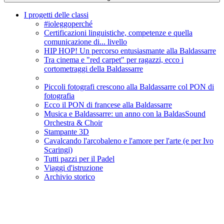
I progetti delle classi
#ioleggoperché
Certificazioni linguistiche, competenze e quella
comunicazione di... livello
HIP HOP! Un percorso entusiasmante alla Baldassarre
Tra cinema e "red carpet" per ragazzi, ecco i
cortometraggi della Baldassarre
Piccoli fotografi crescono alla Baldassarre col PON di
fotografia
Ecco il PON di francese alla Baldassarre
Musica e Baldassarre: un anno con la BaldasSound
Orchestra & Choir
Stampante 3D
Cavalcando l'arcobaleno e l'amore per l'arte (e per Ivo
Scaringi)
Tutti pazzi per il Padel
Viaggi d'istruzione
Archivio storico