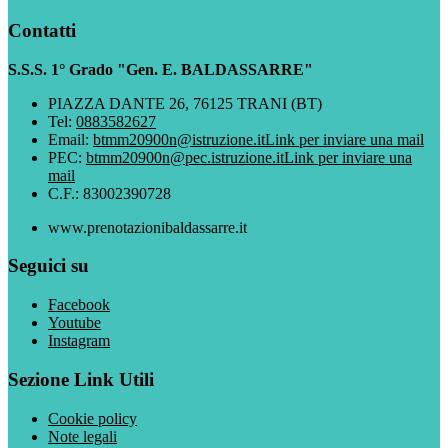
Contatti
S.S.S. 1° Grado "Gen. E. BALDASSARRE"
PIAZZA DANTE 26, 76125 TRANI (BT)
Tel:
0883582627
Email:
btmm20900n@istruzione.it
Link per inviare una mail
PEC:
btmm20900n@pec.istruzione.it
Link per inviare una
mail
C.F.: 83002390728
www.prenotazionibaldassarre.it
Seguici su
Facebook
Youtube
Instagram
Sezione Link Utili
Cookie policy
Note legali