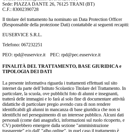
Sede: PIAZZA DANTE 26, 76125 TRANI (BT)
C.F.: 83002390728
Il titolare del trattamento ha nominato un Data Protection Officer
(Responsabile della protezione Dati) contattabile ai seguenti recapiti:
EUSERVICE S.R.L.
Telefono: 067232251
PEO:
rpd@euservice.it
PEC:
rpd@pec.euservice.it
FINALITÀ DEL TRATTAMENTO, BASE GIURIDICA e
TIPOLOGIA DEI DATI
La presente informativa riguarda i trattamenti effettuati sul sito
internet da parte dell’Istituto Scolastico Titolare del Trattamento. In
particolare, la scuola, ove pubblichi foto di alunni e insegnanti,
tratterà delle immagini e lo farà al solo fine di documentare attività
didattiche di particolare pregio avendo cura di non rendere
identificabili gli alunni in mancanza di base giuridica che non si
identifichi nel perseguimento di un interesse pubblico. Alcuni dati
personali (come dati anagrafici, informazioni sul ruolo ricoperto, e
CV) potrebbero emergere dalla sezione "amministrazione
trasparente" e/o dall' "albo online", in quel caso il trattamento è