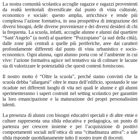
La nostra comunità scolastica accoglie ragazze e ragazzi provenienti
da realtà territoriali diversificate dal punto di vista culturale,
economico e sociale: questo amplia, arricchisce e rende più
complessa l’azione formativa, in una prospettiva di integrazione dei
diversi bisogni, delle diverse provenienze e dei diversi desideri di chi
la frequenta. La scuola, infatti, accoglie alunne e alunni dal quartiere
“Sant’Angelo” (a nord) al quartiere “Pozzopiano” (a sud della città),
dalle zone più centrali a quelle più periferiche, aree dai caratteri
profondamente differenti dal punto di vista urbanistico e socio-
economico. Ogni alunna, ogni alunno porta con sé l’ambiente in cui
vive: l’azione formativa agisce nel tentativo sia di colmare le lacune
sia di valorizzare le potenzialità che questi contesti forniscono.
Il nostro motto è “Oltre la scuola”, perché siamo convinti che la
scuola debba “allargarsi” oltre le mura dell’edificio, spostando le sue
ricadute nei differenti luoghi di vita nei quali le alunne e gli alunni
sperimenteranno i saperi costruiti nel setting scolastico per garantire
la loro emancipazione e la maturazione dei propri personalissimi
talenti.
La presenza di alunni con bisogni educativi speciali e di altre etnie e
culture rappresenta una sfida educativa e pedagogica, un punto di
partenza per crescere insieme e per l’acquisizione di positivi
comportamenti sociali nell’ottica di una “cittadinanza attiva”: a tale
sfida risponde quotidianamente tutto il nostro
team
di docenti.