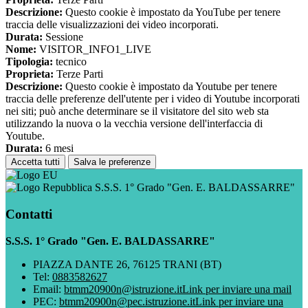
Descrizione:
Questo cookie è impostato da YouTube per tenere
traccia delle visualizzazioni dei video incorporati.
Durata:
Sessione
Nome:
VISITOR_INFO1_LIVE
Tipologia:
tecnico
Proprieta:
Terze Parti
Descrizione:
Questo cookie è impostato da Youtube per tenere
traccia delle preferenze dell'utente per i video di Youtube incorporati
nei siti; può anche determinare se il visitatore del sito web sta
utilizzando la nuova o la vecchia versione dell'interfaccia di
Youtube.
Durata:
6 mesi
Accetta tutti
Salva le preferenze
S.S.S. 1° Grado "Gen. E. BALDASSARRE"
Contatti
S.S.S. 1° Grado "Gen. E. BALDASSARRE"
PIAZZA DANTE 26, 76125 TRANI (BT)
Tel:
0883582627
Email:
btmm20900n@istruzione.it
Link per inviare una mail
PEC:
btmm20900n@pec.istruzione.it
Link per inviare una