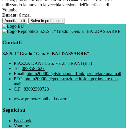
utilizzando la nuova o la vecchia versione dell'interfaccia di
Youtube.
Durata:
6 mesi
Accetta tutti
Salva le preferenze
S.S.S. 1° Grado "Gen. E. BALDASSARRE"
Contatti
S.S.S. 1° Grado "Gen. E. BALDASSARRE"
PIAZZA DANTE 26, 76125 TRANI (BT)
Tel:
0883582627
Email:
btmm20900n@istruzione.it
Link per inviare una mail
PEC:
btmm20900n@pec.istruzione.it
Link per inviare una
mail
C.F.: 83002390728
www.prenotazionibaldassarre.it
Seguici su
Facebook
Youtube