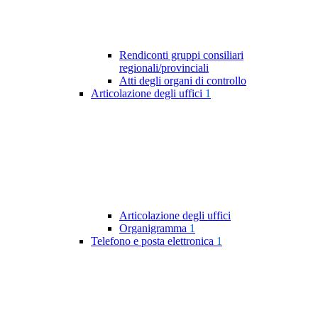
Rendiconti gruppi consiliari
regionali/provinciali
Atti degli organi di controllo
Articolazione degli uffici
1
Articolazione degli uffici
Organigramma
1
Telefono e posta elettronica
1