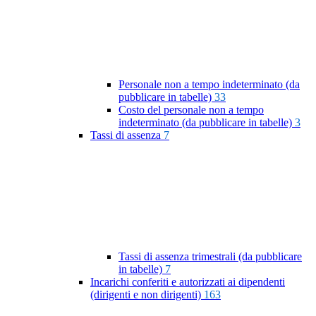
Personale non a tempo indeterminato (da
pubblicare in tabelle)
33
Costo del personale non a tempo
indeterminato (da pubblicare in tabelle)
3
Tassi di assenza
7
Tassi di assenza trimestrali (da pubblicare
in tabelle)
7
Incarichi conferiti e autorizzati ai dipendenti
(dirigenti e non dirigenti)
163