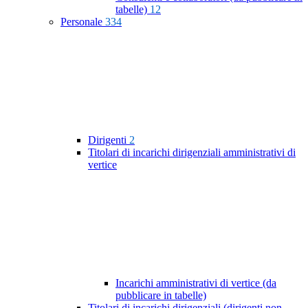
tabelle)
12
Personale
334
Dirigenti
2
Titolari di incarichi dirigenziali amministrativi di
vertice
Incarichi amministrativi di vertice (da
pubblicare in tabelle)
Titolari di incarichi dirigenziali (dirigenti non