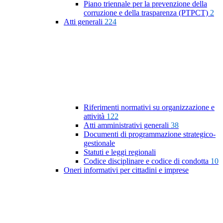
Piano triennale per la prevenzione della
corruzione e della trasparenza (PTPCT)
2
Atti generali
224
Riferimenti normativi su organizzazione e
attività
122
Atti amministrativi generali
38
Documenti di programmazione strategico-
gestionale
Statuti e leggi regionali
Codice disciplinare e codice di condotta
10
Oneri informativi per cittadini e imprese