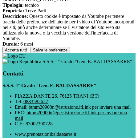
Tipologia:
tecnico
Proprieta:
Terze Parti
Descrizione:
Questo cookie è impostato da Youtube per tenere
traccia delle preferenze dell'utente per i video di Youtube incorporati
nei siti; può anche determinare se il visitatore del sito web sta
utilizzando la nuova o la vecchia versione dell'interfaccia di
Youtube.
Durata:
6 mesi
Accetta tutti
Salva le preferenze
S.S.S. 1° Grado "Gen. E. BALDASSARRE"
Contatti
S.S.S. 1° Grado "Gen. E. BALDASSARRE"
PIAZZA DANTE 26, 76125 TRANI (BT)
Tel:
0883582627
Email:
btmm20900n@istruzione.it
Link per inviare una mail
PEC:
btmm20900n@pec.istruzione.it
Link per inviare una
mail
C.F.: 83002390728
www.prenotazionibaldassarre.it