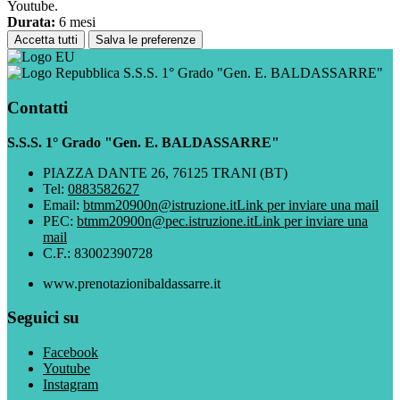
Youtube.
Durata:
6 mesi
Accetta tutti
Salva le preferenze
S.S.S. 1° Grado "Gen. E. BALDASSARRE"
Contatti
S.S.S. 1° Grado "Gen. E. BALDASSARRE"
PIAZZA DANTE 26, 76125 TRANI (BT)
Tel:
0883582627
Email:
btmm20900n@istruzione.it
Link per inviare una mail
PEC:
btmm20900n@pec.istruzione.it
Link per inviare una
mail
C.F.: 83002390728
www.prenotazionibaldassarre.it
Seguici su
Facebook
Youtube
Instagram