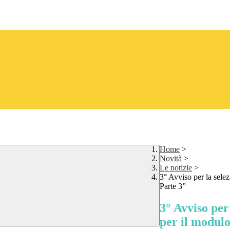
Home
>
Novità
>
Le notizie
>
3° Avviso per la sel
Parte 3”
3° Avviso pe
per il modulo