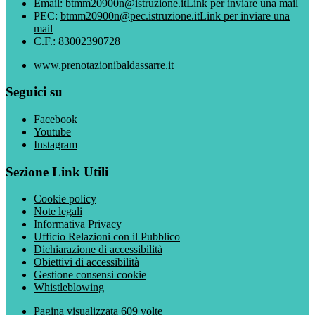
Email:
btmm20900n@istruzione.it
Link per inviare una mail
PEC:
btmm20900n@pec.istruzione.it
Link per inviare una
mail
C.F.: 83002390728
www.prenotazionibaldassarre.it
Seguici su
Facebook
Youtube
Instagram
Sezione Link Utili
Cookie policy
Note legali
Informativa Privacy
Ufficio Relazioni con il Pubblico
Dichiarazione di accessibilità
Obiettivi di accessibilità
Gestione consensi cookie
Whistleblowing
Pagina visualizzata
609
volte