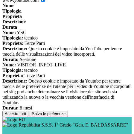
www.youtube.com
Nome
Tipologia
Proprieta
Descrizione
Durata
Nome:
YSC
Tipologia:
tecnico
Proprieta:
Terze Parti
Descrizione:
Questo cookie è impostato da YouTube per tenere
traccia delle visualizzazioni dei video incorporati.
Durata:
Sessione
Nome:
VISITOR_INFO1_LIVE
Tipologia:
tecnico
Proprieta:
Terze Parti
Descrizione:
Questo cookie è impostato da Youtube per tenere
traccia delle preferenze dell'utente per i video di Youtube incorporati
nei siti; può anche determinare se il visitatore del sito web sta
utilizzando la nuova o la vecchia versione dell'interfaccia di
Youtube.
Durata:
6 mesi
Accetta tutti
Salva le preferenze
S.S.S. 1° Grado "Gen. E. BALDASSARRE"