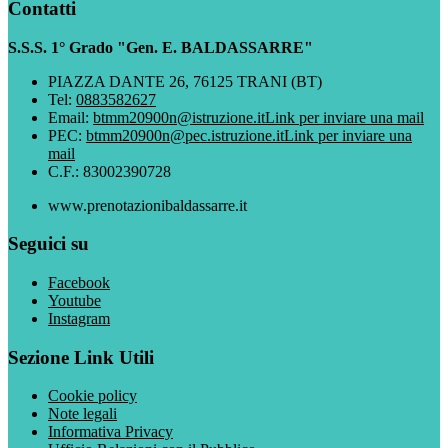
Contatti
S.S.S. 1° Grado "Gen. E. BALDASSARRE"
PIAZZA DANTE 26, 76125 TRANI (BT)
Tel:
0883582627
Email:
btmm20900n@istruzione.it
Link per inviare una mail
PEC:
btmm20900n@pec.istruzione.it
Link per inviare una
mail
C.F.: 83002390728
www.prenotazionibaldassarre.it
Seguici su
Facebook
Youtube
Instagram
Sezione Link Utili
Cookie policy
Note legali
Informativa Privacy