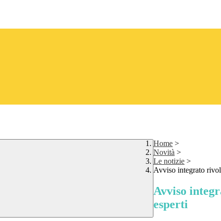
Home
>
Novità
>
Le notizie
>
Avviso integrato rivol
Avviso integr
esperti