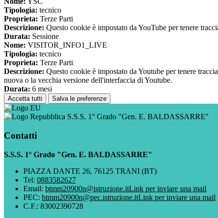
Nome:
YSC
Tipologia:
tecnico
Proprieta:
Terze Parti
Descrizione:
Questo cookie è impostato da YouTube per tenere traccia 
Durata:
Sessione
Nome:
VISITOR_INFO1_LIVE
Tipologia:
tecnico
Proprieta:
Terze Parti
Descrizione:
Questo cookie è impostato da Youtube per tenere traccia de
nuova o la vecchia versione dell'interfaccia di Youtube.
Durata:
6 mesi
Accetta tutti
Salva le preferenze
S.S.S. 1° Grado "Gen. E. BALDASSARRE"
Contatti
S.S.S. 1° Grado "Gen. E. BALDASSARRE"
PIAZZA DANTE 26, 76125 TRANI (BT)
Tel:
0883582627
Email:
btmm20900n@istruzione.it
Link per inviare una mail
PEC:
btmm20900n@pec.istruzione.it
Link per inviare una mail
C.F.: 83002390728