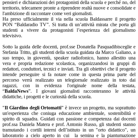
pensieri e dichiarazioni dei protagonisti della scuola e perché no, del
territorio, telecamere pronte a riprendere realtà nuove e consolidate e
l'ambizione di raccontare come veri giornalisti.
Ha preso ufficialmente il via nella scuola Baldassarre il progetto
PON “Baldaradio TV”. Si tratta di un’attività mirata che porta gli
studenti a vivere da protagonisti l’esperienza del giornalismo
televisivo.
Sotto la guida delle docenti, prof.sse Donatella Pasquadibisceglie e
Stefania Tritto, gli studenti della scuola guidata da Marco Galiano, a
suo tempo, in gioventù, speaker radiofonico, hanno allestito una
vera e propria redazione scolastica, organizzandosi in gruppi di
redattori, conduttori, tecnici e inviati. Tra gli obiettivi che il progetto
intende perseguire si fa notare come in questa prima parte del
percorso verrà realizzato un telegiornale realizzato in toto dai
ragazzi, con in evidenza l'originale nome della testata,
“
BaldaNews
”. I giovani giornalisti racconteranno le attività
didattiche, i progetti e le curiosità della scuola.
"
Il Giardino degli Ortomatti
” è invece un progetto, ma soprattutto
un'esperienza che coniuga educazione ambientale, sostenibilità e
spirito di squadra. Guidati con passione e competenza dai docenti
prof.ssa Daniela Matera e prof. Antonio Russo, gli studenti stanno
tramutando i cortili interni dell’istituto in un "orto didattico", un
laboratorio a cielo aperto in cui la semina e la piantumazione