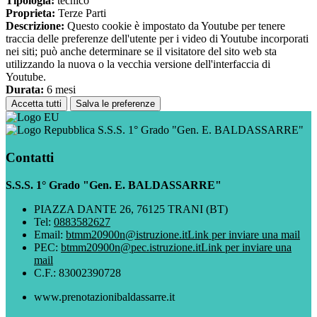
Tipologia:
tecnico
Proprieta:
Terze Parti
Descrizione:
Questo cookie è impostato da Youtube per tenere
traccia delle preferenze dell'utente per i video di Youtube incorporati
nei siti; può anche determinare se il visitatore del sito web sta
utilizzando la nuova o la vecchia versione dell'interfaccia di
Youtube.
Durata:
6 mesi
Accetta tutti
Salva le preferenze
S.S.S. 1° Grado "Gen. E. BALDASSARRE"
Contatti
S.S.S. 1° Grado "Gen. E. BALDASSARRE"
PIAZZA DANTE 26, 76125 TRANI (BT)
Tel:
0883582627
Email:
btmm20900n@istruzione.it
Link per inviare una mail
PEC:
btmm20900n@pec.istruzione.it
Link per inviare una
mail
C.F.: 83002390728
www.prenotazionibaldassarre.it