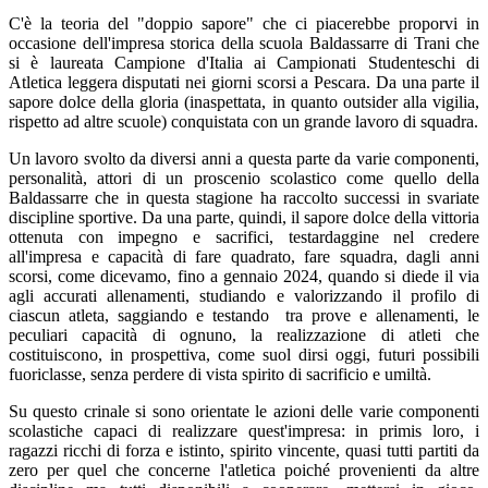
C'è la teoria del "doppio sapore" che ci piacerebbe proporvi in
occasione dell'impresa storica della scuola Baldassarre di Trani che
si è laureata Campione d'Italia ai Campionati Studenteschi di
Atletica leggera disputati nei giorni scorsi a Pescara. Da una parte il
sapore dolce della gloria (inaspettata, in quanto outsider alla vigilia,
rispetto ad altre scuole) conquistata con un grande lavoro di squadra.
Un lavoro svolto da diversi anni a questa parte da varie componenti,
personalità, attori di un proscenio scolastico come quello della
Baldassarre che in questa stagione ha raccolto successi in svariate
discipline sportive. Da una parte, quindi, il sapore dolce della vittoria
ottenuta con impegno e sacrifici, testardaggine nel credere
all'impresa e capacità di fare quadrato, fare squadra, dagli anni
scorsi, come dicevamo, fino a gennaio 2024, quando si diede il via
agli accurati allenamenti, studiando e valorizzando il profilo di
ciascun atleta, saggiando e testando
tra prove e allenamenti, le
peculiari capacità di ognuno, la realizzazione di atleti che
costituiscono, in prospettiva, come suol dirsi oggi, futuri possibili
fuoriclasse, senza perdere di vista spirito di sacrificio e umiltà.
Su questo crinale si sono orientate le azioni delle varie componenti
scolastiche capaci di realizzare quest'impresa: in primis loro, i
ragazzi ricchi di forza e istinto, spirito vincente, quasi tutti partiti da
zero per quel che concerne l'atletica poiché provenienti da altre