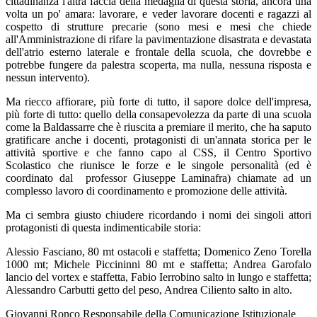
cittadinanza l'altra faccia della medaglia di questa storia, ancora una
volta un po' amara: lavorare, e veder lavorare docenti e ragazzi al
cospetto di strutture precarie (sono mesi e mesi che chiede
all'Amministrazione di rifare la pavimentazione disastrata e devastata
dell'atrio esterno laterale e frontale della scuola, che dovrebbe e
potrebbe fungere da palestra scoperta, ma nulla, nessuna risposta e
nessun intervento).
Ma riecco affiorare, più forte di tutto, il sapore dolce dell'impresa,
più forte di tutto: quello della consapevolezza da parte di una scuola
come la Baldassarre che è riuscita a premiare il merito, che ha saputo
gratificare anche i docenti, protagonisti di un'annata storica per le
attività sportive e che fanno capo al CSS, il Centro Sportivo
Scolastico che riunisce le forze e le singole personalità (ed è
coordinato dal
professor Giuseppe Laminafra) chiamate ad un
complesso lavoro di coordinamento e promozione delle attività.
Ma ci sembra giusto chiudere ricordando i nomi dei singoli attori
protagonisti di questa indimenticabile storia:
Alessio Fasciano, 80 mt ostacoli e staffetta; Domenico Zeno Torella
1000 mt; Michele Piccininni 80 mt e staffetta; Andrea Garofalo
lancio del vortex e staffetta, Fabio Ierrobino salto in lungo e staffetta;
Alessandro Carbutti getto del peso, Andrea Ciliento salto in alto.
Giovanni Ronco Responsabile della Comunicazione Istituzionale