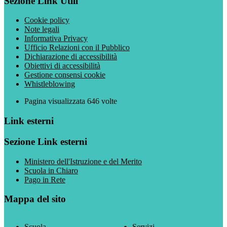
Sezione Link Utili
Cookie policy
Note legali
Informativa Privacy
Ufficio Relazioni con il Pubblico
Dichiarazione di accessibilità
Obiettivi di accessibilità
Gestione consensi cookie
Whistleblowing
Pagina visualizzata
646
volte
Link esterni
Sezione Link esterni
Ministero dell'Istruzione e del Merito
Scuola in Chiaro
Pago in Rete
Mappa del sito
Scuola
Servizi