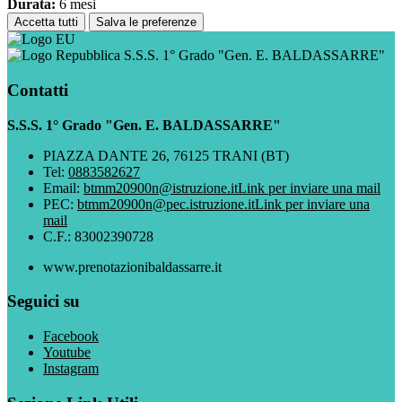
Durata:
6 mesi
Accetta tutti
Salva le preferenze
S.S.S. 1° Grado "Gen. E. BALDASSARRE"
Contatti
S.S.S. 1° Grado "Gen. E. BALDASSARRE"
PIAZZA DANTE 26, 76125 TRANI (BT)
Tel:
0883582627
Email:
btmm20900n@istruzione.it
Link per inviare una mail
PEC:
btmm20900n@pec.istruzione.it
Link per inviare una
mail
C.F.: 83002390728
www.prenotazionibaldassarre.it
Seguici su
Facebook
Youtube
Instagram