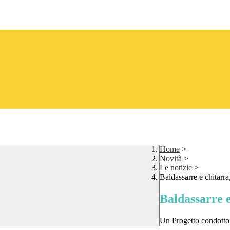
Home
>
Novità
>
Le notizie
>
Baldassarre e chitarra
Baldassarre e
Un Progetto condotto