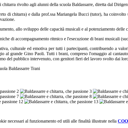
 chitarra rivolto agli alunni della scuola Baldassarre, diretta dal Dirige
o di chitarra) e dalla prof.ssa Mariangela Bucci (tutor), ha coinvolto u
ivazione.
strumento, allo sviluppo delle capacità musicali e al potenziamento delle
cniche di accompagnamento ritmico e l'esecuzione di brani musicali (suona
va, culturale ed emotiva per tutti i partecipanti, contribuendo a valoriz
gio al grande Gino Paoli. Tutti i brani, compreso l'omaggio al cantautore
asmo del pubblico intervenuto, con genitori fieri del lavoro svolto dai lor
uola Baldassarre Trani
kie necessari al funzionamento ed utili alle finalità illustrate nella
COO