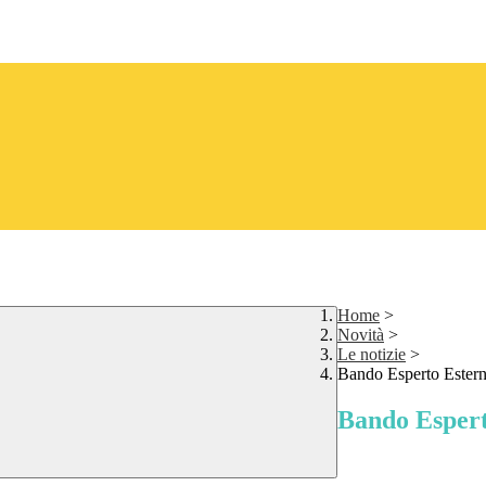
Home
>
Novità
>
Le notizie
>
Bando Esperto Ester
Bando Espert