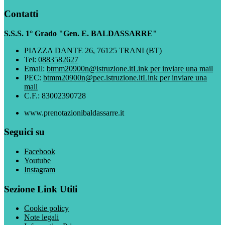
Contatti
S.S.S. 1° Grado "Gen. E. BALDASSARRE"
PIAZZA DANTE 26, 76125 TRANI (BT)
Tel:
0883582627
Email:
btmm20900n@istruzione.it
Link per inviare una mail
PEC:
btmm20900n@pec.istruzione.it
Link per inviare una
mail
C.F.: 83002390728
www.prenotazionibaldassarre.it
Seguici su
Facebook
Youtube
Instagram
Sezione Link Utili
Cookie policy
Note legali