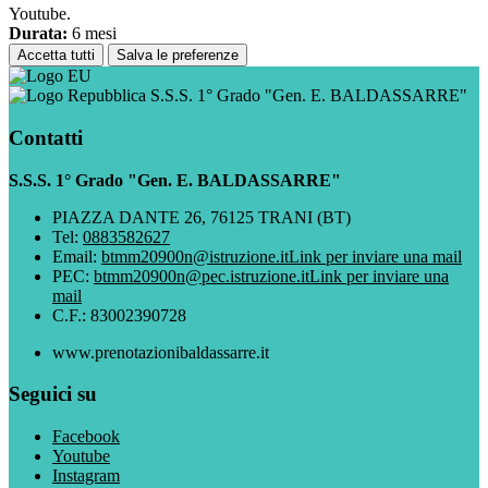
Youtube.
Durata:
6 mesi
Accetta tutti
Salva le preferenze
S.S.S. 1° Grado "Gen. E. BALDASSARRE"
Contatti
S.S.S. 1° Grado "Gen. E. BALDASSARRE"
PIAZZA DANTE 26, 76125 TRANI (BT)
Tel:
0883582627
Email:
btmm20900n@istruzione.it
Link per inviare una mail
PEC:
btmm20900n@pec.istruzione.it
Link per inviare una
mail
C.F.: 83002390728
www.prenotazionibaldassarre.it
Seguici su
Facebook
Youtube
Instagram