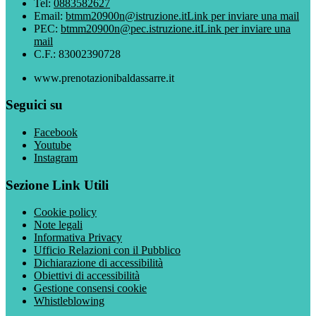
Tel:
0883582627
Email:
btmm20900n@istruzione.it
Link per inviare una mail
PEC:
btmm20900n@pec.istruzione.it
Link per inviare una
mail
C.F.: 83002390728
www.prenotazionibaldassarre.it
Seguici su
Facebook
Youtube
Instagram
Sezione Link Utili
Cookie policy
Note legali
Informativa Privacy
Ufficio Relazioni con il Pubblico
Dichiarazione di accessibilità
Obiettivi di accessibilità
Gestione consensi cookie
Whistleblowing