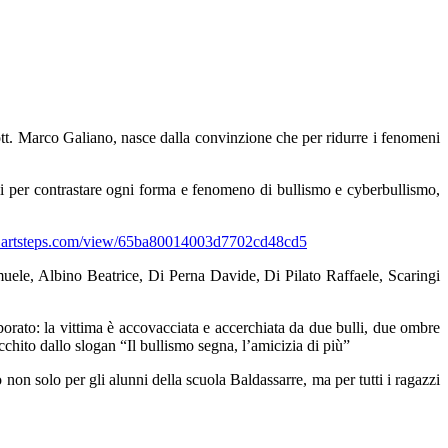
ott. Marco Galiano, nasce dalla convinzione che per ridurre i fenomeni
 utili per contrastare ogni forma e fenomeno di bullismo e cyberbullismo,
.artsteps.com/view/65ba80014003d7702cd48cd5
amuele, Albino Beatrice, Di Perna Davide, Di Pilato Raffaele, Scaringi
aborato: la vittima è accovacciata e accerchiata da due bulli, due ombre
chito dallo slogan “Il bullismo segna, l’amicizia di più”
non solo per gli alunni della scuola Baldassarre, ma per tutti i ragazzi