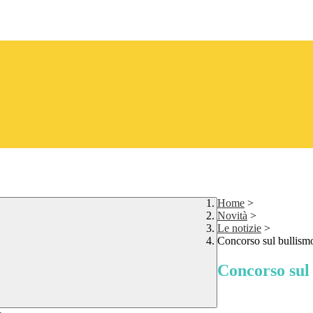
Home
>
Novità
>
Le notizie
>
Concorso sul bullismo 
Concorso sul 