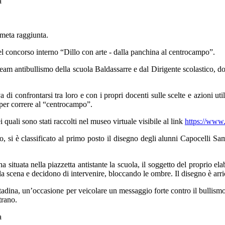
 meta raggiunta.
 nel concorso interno “Dillo con arte - dalla panchina al centrocampo”.
Team antibullismo della scuola Baldassarre e dal Dirigente scolastico, d
deva di confrontarsi tra loro e con i propri docenti sulle scelte e azioni
 per correre al “centrocampo”.
 quali sono stati raccolti nel museo virtuale visibile al link
https://www
so, si è classificato al primo posto il disegno degli alunni Capocelli S
 situata nella piazzetta antistante la scuola, il soggetto del proprio el
a scena e decidono di intervenire, bloccando le ombre. Il disegno è arric
adina, un’occasione per veicolare un messaggio forte contro il bullismo 
trano.