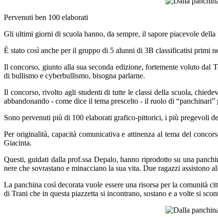
Pervenuti ben 100 elaborati
Gli ultimi giorni di scuola hanno, da sempre, il sapore piacevole della
È stato così anche per il gruppo di 5 alunni di 3B classificatisi primi
Il concorso, giunto alla sua seconda edizione, fortemente voluto dal 
di bullismo e cyberbullismo, bisogna parlarne.
Il concorso, rivolto agli studenti di tutte le classi della scuola, chie
abbandonando - come dice il tema prescelto - il ruolo di “panchinari”
Sono pervenuti più di 100 elaborati grafico-pittorici, i più pregevoli dei
Per originalità, capacità comunicativa e attinenza al tema del concor
Giacinta.
Questi, guidati dalla prof.ssa Depalo, hanno riprodotto su una panchina
nere che sovrastano e minacciano la sua vita. Due ragazzi assistono all
La panchina così decorata vuole essere una risorsa per la comunità citt
di Trani che in questa piazzetta si incontrano, sostano e a volte si scon