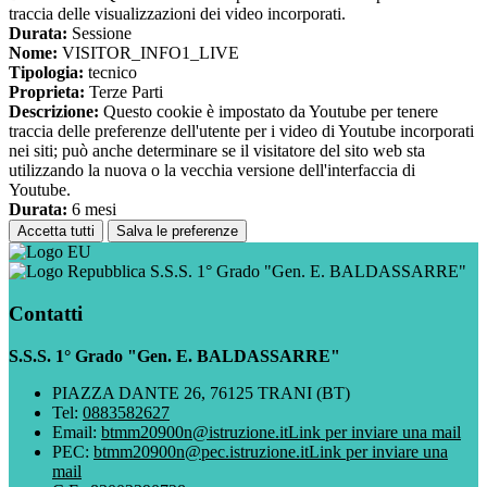
traccia delle visualizzazioni dei video incorporati.
Durata:
Sessione
Nome:
VISITOR_INFO1_LIVE
Tipologia:
tecnico
Proprieta:
Terze Parti
Descrizione:
Questo cookie è impostato da Youtube per tenere
traccia delle preferenze dell'utente per i video di Youtube incorporati
nei siti; può anche determinare se il visitatore del sito web sta
utilizzando la nuova o la vecchia versione dell'interfaccia di
Youtube.
Durata:
6 mesi
Accetta tutti
Salva le preferenze
S.S.S. 1° Grado "Gen. E. BALDASSARRE"
Contatti
S.S.S. 1° Grado "Gen. E. BALDASSARRE"
PIAZZA DANTE 26, 76125 TRANI (BT)
Tel:
0883582627
Email:
btmm20900n@istruzione.it
Link per inviare una mail
PEC:
btmm20900n@pec.istruzione.it
Link per inviare una
mail