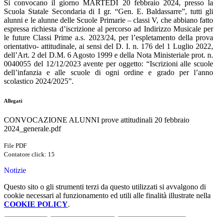
Si convocano il giorno
MARTEDÌ 20 febbraio 2024
, presso la
Scuola Statale Secondaria di I gr. “Gen.
E.
Baldassarre”, tutti gli
alunni e le alunne delle Scuole Primarie – classi V, che abbiano fatto
espressa richiesta d’iscrizione al percorso ad Indirizzo Musicale per
le future Classi Prime a.s. 2023/24, per l’espletamento della prova
orientativo
- attitud
inale, ai sensi del D. I. n. 176 del 1 Luglio 2022,
dell’Art. 2 del D.M. 6 Agosto 1999 e della Nota Ministeriale prot. n.
0040055 del 12/12/2023 avente per oggetto: “Iscrizioni alle scuole
dell’infanzia e alle scuole di ogni ordine e grado per l’anno
scolastico 2024/2025”.
Allegati
CONVOCAZIONE ALUNNI prove attitudinali 20 febbraio
2024_generale.pdf
File PDF
Contatore click: 15
Notizie
Questo sito o gli strumenti terzi da questo utilizzati si avvalgono di
cookie necessari al funzionamento ed utili alle finalità illustrate nella
COOKIE POLICY
.