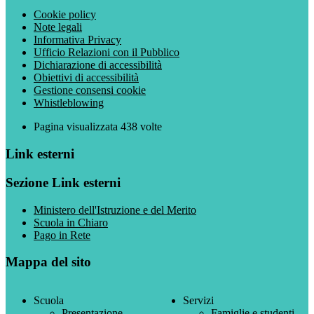
Cookie policy
Note legali
Informativa Privacy
Ufficio Relazioni con il Pubblico
Dichiarazione di accessibilità
Obiettivi di accessibilità
Gestione consensi cookie
Whistleblowing
Pagina visualizzata
438
volte
Link esterni
Sezione Link esterni
Ministero dell'Istruzione e del Merito
Scuola in Chiaro
Pago in Rete
Mappa del sito
Scuola
Servizi
Presentazione
Famiglie e studenti