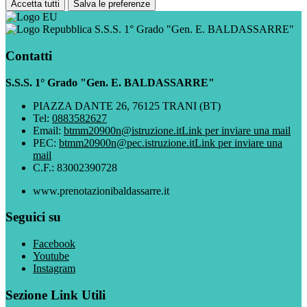
Accetta tutti
Salva le preferenze
S.S.S. 1° Grado "Gen. E. BALDASSARRE"
Contatti
S.S.S. 1° Grado "Gen. E. BALDASSARRE"
PIAZZA DANTE 26, 76125 TRANI (BT)
Tel:
0883582627
Email:
btmm20900n@istruzione.it
Link per inviare una mail
PEC:
btmm20900n@pec.istruzione.it
Link per inviare una
mail
C.F.: 83002390728
www.prenotazionibaldassarre.it
Seguici su
Facebook
Youtube
Instagram
Sezione Link Utili