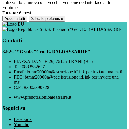
utilizzando la nuova o la vecchia versione dell'interfaccia di
Youtube.
Durata:
6 mesi
Accetta tutti
Salva le preferenze
S.S.S. 1° Grado "Gen. E. BALDASSARRE"
Contatti
S.S.S. 1° Grado "Gen. E. BALDASSARRE"
PIAZZA DANTE 26, 76125 TRANI (BT)
Tel:
0883582627
Email:
btmm20900n@istruzione.it
Link per inviare una mail
PEC:
btmm20900n@pec.istruzione.it
Link per inviare una
mail
C.F.: 83002390728
www.prenotazionibaldassarre.it
Seguici su
Facebook
Youtube