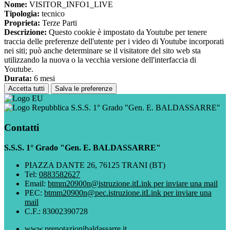
Nome:
VISITOR_INFO1_LIVE
Tipologia:
tecnico
Proprieta:
Terze Parti
Descrizione:
Questo cookie è impostato da Youtube per tenere
traccia delle preferenze dell'utente per i video di Youtube incorporati
nei siti; può anche determinare se il visitatore del sito web sta
utilizzando la nuova o la vecchia versione dell'interfaccia di
Youtube.
Durata:
6 mesi
Accetta tutti
Salva le preferenze
S.S.S. 1° Grado "Gen. E. BALDASSARRE"
Contatti
S.S.S. 1° Grado "Gen. E. BALDASSARRE"
PIAZZA DANTE 26, 76125 TRANI (BT)
Tel:
0883582627
Email:
btmm20900n@istruzione.it
Link per inviare una mail
PEC:
btmm20900n@pec.istruzione.it
Link per inviare una
mail
C.F.: 83002390728
www.prenotazionibaldassarre.it