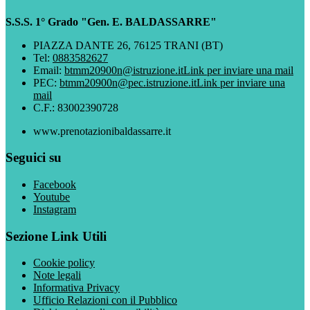
S.S.S. 1° Grado "Gen. E. BALDASSARRE"
PIAZZA DANTE 26, 76125 TRANI (BT)
Tel:
0883582627
Email:
btmm20900n@istruzione.it
Link per inviare una mail
PEC:
btmm20900n@pec.istruzione.it
Link per inviare una
mail
C.F.: 83002390728
www.prenotazionibaldassarre.it
Seguici su
Facebook
Youtube
Instagram
Sezione Link Utili
Cookie policy
Note legali
Informativa Privacy
Ufficio Relazioni con il Pubblico