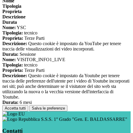
Nome
Tipologia
Proprieta
Descrizione
Durata
Nome:
YSC
Tipologia:
tecnico
Proprieta:
Terze Parti
Descrizione:
Questo cookie è impostato da YouTube per tenere
traccia delle visualizzazioni dei video incorporati.
Durata:
Sessione
Nome:
VISITOR_INFO1_LIVE
Tipologia:
tecnico
Proprieta:
Terze Parti
Descrizione:
Questo cookie è impostato da Youtube per tenere
traccia delle preferenze dell'utente per i video di Youtube incorporati
nei siti; può anche determinare se il visitatore del sito web sta
utilizzando la nuova o la vecchia versione dell'interfaccia di
Youtube.
Durata:
6 mesi
Accetta tutti
Salva le preferenze
S.S.S. 1° Grado "Gen. E. BALDASSARRE"
Contatti