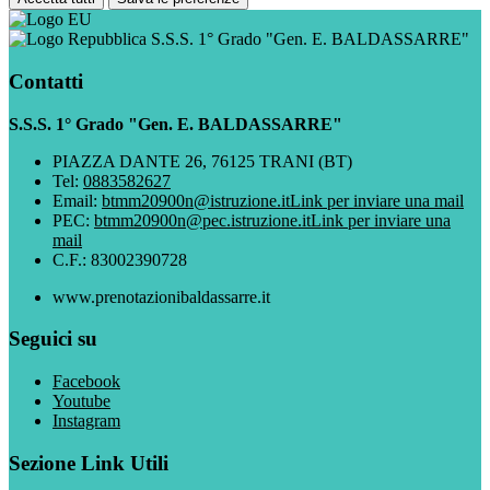
S.S.S. 1° Grado "Gen. E. BALDASSARRE"
Contatti
S.S.S. 1° Grado "Gen. E. BALDASSARRE"
PIAZZA DANTE 26, 76125 TRANI (BT)
Tel:
0883582627
Email:
btmm20900n@istruzione.it
Link per inviare una mail
PEC:
btmm20900n@pec.istruzione.it
Link per inviare una
mail
C.F.: 83002390728
www.prenotazionibaldassarre.it
Seguici su
Facebook
Youtube
Instagram
Sezione Link Utili