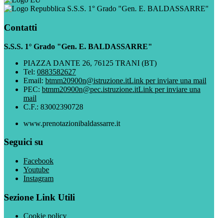
S.S.S. 1° Grado "Gen. E. BALDASSARRE"
Contatti
S.S.S. 1° Grado "Gen. E. BALDASSARRE"
PIAZZA DANTE 26, 76125 TRANI (BT)
Tel:
0883582627
Email:
btmm20900n@istruzione.it
Link per inviare una mail
PEC:
btmm20900n@pec.istruzione.it
Link per inviare una
mail
C.F.: 83002390728
www.prenotazionibaldassarre.it
Seguici su
Facebook
Youtube
Instagram
Sezione Link Utili
Cookie policy