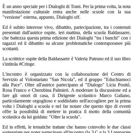
È un anno speciale per i Dialoghi di Trani. Per la prima volta, la nota
manifestazione culturale entra anche nelle scuole con la sua
"versione" esterna, appunto, Dialoghi off.
Ed è subito interesse vivo, dibattito, partecipazione, tra i contenuti
presentati dall'autrice ospite, ieri mattina, della scuola Baldassarre,
che battezza questa prima edizione dei Dialoghi "tra i banchi" con i
ragazzi ed il dibattito su alcune problematiche contemporanee più
scottanti.
La scrittrice ospite della Baldassarre è Valeria Patruno ed il suo libro
s'intitola #Cringe.
L'incontro è organizzato con la collaborazione del Centro di
Servizio al Volontariato "San Nicola", ed il gruppo "Educhiamoci
alla Pace". Oltre all'autrice partecipano al "Dialogo" Licia Positó,
Rosa Franco e Cherubina Palmieri. A moderare la discussione ed a
fare gli onori di casa, il Dirigente scolastico Marco Galiano,
particolarmente orgoglioso e soddisfatto nell'accogliere per la prima
volta i Dialoghi a scuola e nel far notare che questo tipo di eventi
offre la possibilità di mettere in pratica il motto della comunità
scolastica da lui guidata: "Oltre la scuola".
Ed in effetti, le tematiche trattate che hanno coinvolto le due classi
sorteggiate per poter partecipare all'incontro (la 3 C e la 3 I preparate