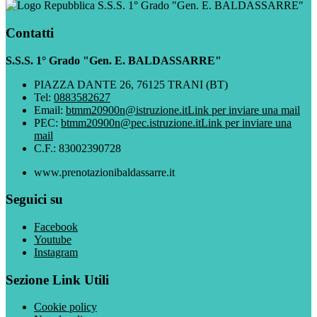
S.S.S. 1° Grado "Gen. E. BALDASSARRE"
Contatti
S.S.S. 1° Grado "Gen. E. BALDASSARRE"
PIAZZA DANTE 26, 76125 TRANI (BT)
Tel:
0883582627
Email:
btmm20900n@istruzione.it
Link per inviare una mail
PEC:
btmm20900n@pec.istruzione.it
Link per inviare una
mail
C.F.: 83002390728
www.prenotazionibaldassarre.it
Seguici su
Facebook
Youtube
Instagram
Sezione Link Utili
Cookie policy