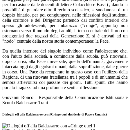
per l'occasione dalle docenti di lettere Colacchio e Bassi) , dando la
possibilità di guardare oltre il recinto scolastico, si snodano su di un
doppio binario, per poi congiungersi nelle riflessioni degli studenti,
della scrittrice e del Dirigente: partendo dai conflitti interiori che
spesso gli adolescenti, per imbarazzo ("cringe", appunto) non
esternano verso il mondo degli adulti, il tema centrale del libro con
protagonisti due ragazzi della Generazione Z, si è arrivati ad un
"nodo" centrale della nostra storia contemporanea: la Pace.
Da quella interiore del singolo individuo come l'adolescente che,
con l'aiuto della società, a cominciare dalla scuola, può ritrovarla,
dopo la crisi, alla Pace universale, quella dell'umanità, gravemente
intaccata oggi dagli egoismi umani, dalla sopraffazione, dalle guerre
in corso. Una Pace da recuperare in questo caso con l'utilizzo della
Ragione, di una ritrovata fratellanza tra i popoli e di un'umanitá che
sembra affievolirsi col passare dei giorni. Tutti spunti che hanno
portato i ragazzi ad una profonda e sentita riflessione.
Giovanni Ronco - Responsabile della Comunicazione Istituzionale
Scuola Baldassarre Trani
Dialoghi off alla Baldassarre con #Cringe quel desiderio di Pace e Umanità