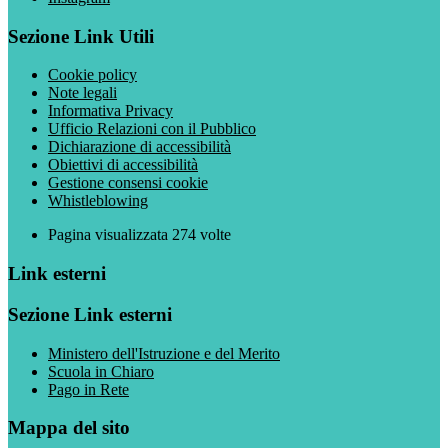
Sezione Link Utili
Cookie policy
Note legali
Informativa Privacy
Ufficio Relazioni con il Pubblico
Dichiarazione di accessibilità
Obiettivi di accessibilità
Gestione consensi cookie
Whistleblowing
Pagina visualizzata
274
volte
Link esterni
Sezione Link esterni
Ministero dell'Istruzione e del Merito
Scuola in Chiaro
Pago in Rete
Mappa del sito