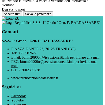
utilizzando la nuova o la vecchia versione dell'interfaccia di
Youtube.
Durata:
6 mesi
Accetta tutti
Salva le preferenze
S.S.S. 1° Grado "Gen. E. BALDASSARRE"
Contatti
S.S.S. 1° Grado "Gen. E. BALDASSARRE"
PIAZZA DANTE 26, 76125 TRANI (BT)
Tel:
0883582627
Email:
btmm20900n@istruzione.it
Link per inviare una mail
PEC:
btmm20900n@pec.istruzione.it
Link per inviare una
mail
C.F.: 83002390728
www.prenotazionibaldassarre.it
Seguici su
Facebook
Youtube
Instagram