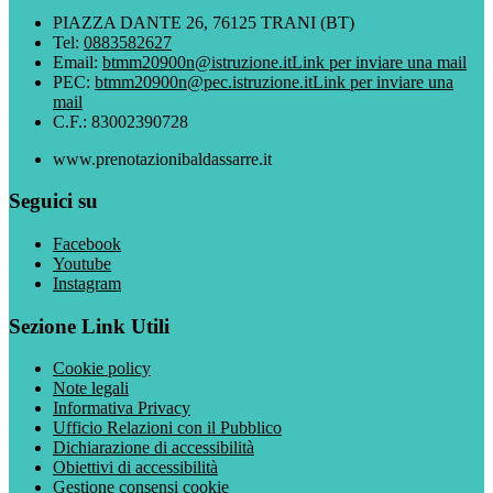
PIAZZA DANTE 26, 76125 TRANI (BT)
Tel:
0883582627
Email:
btmm20900n@istruzione.it
Link per inviare una mail
PEC:
btmm20900n@pec.istruzione.it
Link per inviare una
mail
C.F.: 83002390728
www.prenotazionibaldassarre.it
Seguici su
Facebook
Youtube
Instagram
Sezione Link Utili
Cookie policy
Note legali
Informativa Privacy
Ufficio Relazioni con il Pubblico
Dichiarazione di accessibilità
Obiettivi di accessibilità
Gestione consensi cookie