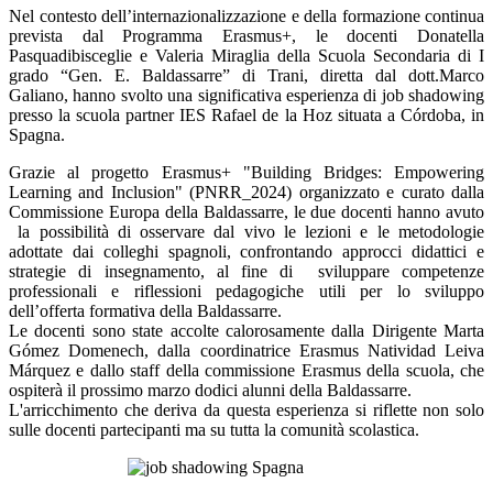
Nel contesto dell’internazionalizzazione e della formazione continua
prevista dal Programma Erasmus+, le docenti Donatella
Pasquadibisceglie e Valeria Miraglia della Scuola Secondaria di I
grado “Gen. E. Baldassarre” di Trani, diretta dal dott.Marco
Galiano, hanno svolto una significativa esperienza di job shadowing
presso la scuola partner IES Rafael de la Hoz situata a Córdoba, in
Spagna.
Grazie al progetto Erasmus+ "Building Bridges: Empowering
Learning and Inclusion" (PNRR_2024) organizzato e curato dalla
Commissione Europa della Baldassarre, le due docenti hanno avuto
la possibilità di osservare dal vivo le lezioni e le metodologie
adottate dai colleghi spagnoli, confrontando approcci didattici e
strategie di insegnamento, al fine di sviluppare competenze
professionali e riflessioni pedagogiche utili per lo sviluppo
dell’offerta formativa della Baldassarre.
Le docenti sono state accolte calorosamente dalla Dirigente Marta
Gómez Domenech, dalla coordinatrice Erasmus Natividad Leiva
Márquez e dallo staff della commissione Erasmus della scuola, che
ospiterà il prossimo marzo dodici alunni della Baldassarre.
L'arricchimento che deriva da questa esperienza si riflette non solo
sulle docenti partecipanti ma su tutta la comunità scolastica.