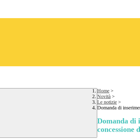
Home
>
Novità
>
Le notizie
>
Domanda di inseriment
Domanda di i
concessione d