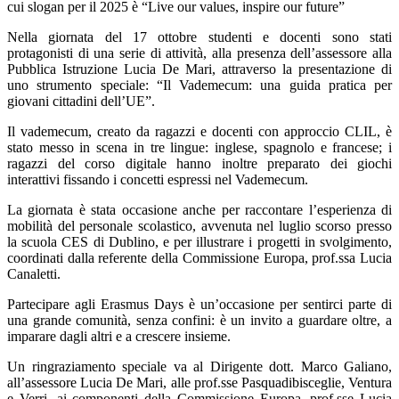
cui slogan per il 2025 è “Live our values, inspire our future”
Nella giornata del 17 ottobre studenti e docenti sono stati
protagonisti di una serie di attività, alla presenza dell’assessore alla
Pubblica Istruzione Lucia De Mari, attraverso la presentazione di
uno strumento speciale: “Il Vademecum: una guida pratica per
giovani cittadini dell’UE”.
Il vademecum, creato da ragazzi e docenti con approccio CLIL, è
stato messo in scena in tre lingue: inglese, spagnolo e francese; i
ragazzi del corso digitale hanno inoltre preparato dei giochi
interattivi fissando i concetti espressi nel Vademecum.
La giornata è stata occasione anche per raccontare l’esperienza di
mobilità del personale scolastico, avvenuta nel luglio scorso presso
la scuola CES di Dublino, e per illustrare i progetti in svolgimento,
coordinati dalla referente della Commissione Europa, prof.ssa Lucia
Canaletti.
Partecipare agli Erasmus Days è un’occasione per sentirci parte di
una grande comunità, senza confini: è un invito a guardare oltre, a
imparare dagli altri e a crescere insieme.
Un ringraziamento speciale va al Dirigente dott. Marco Galiano,
all’assessore Lucia De Mari, alle prof.sse Pasquadibisceglie, Ventura
e Verri, ai componenti della Commissione Europa, prof.sse Lucia