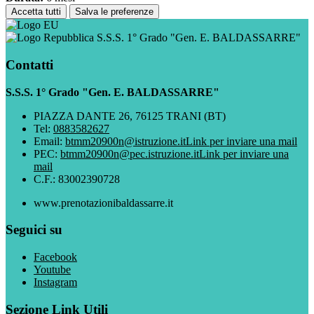
Accetta tutti
Salva le preferenze
S.S.S. 1° Grado "Gen. E. BALDASSARRE"
Contatti
S.S.S. 1° Grado "Gen. E. BALDASSARRE"
PIAZZA DANTE 26, 76125 TRANI (BT)
Tel:
0883582627
Email:
btmm20900n@istruzione.it
Link per inviare una mail
PEC:
btmm20900n@pec.istruzione.it
Link per inviare una
mail
C.F.: 83002390728
www.prenotazionibaldassarre.it
Seguici su
Facebook
Youtube
Instagram
Sezione Link Utili