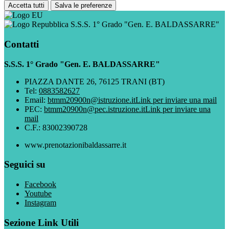
Accetta tutti
Salva le preferenze
S.S.S. 1° Grado "Gen. E. BALDASSARRE"
Contatti
S.S.S. 1° Grado "Gen. E. BALDASSARRE"
PIAZZA DANTE 26, 76125 TRANI (BT)
Tel:
0883582627
Email:
btmm20900n@istruzione.it
Link per inviare una mail
PEC:
btmm20900n@pec.istruzione.it
Link per inviare una
mail
C.F.: 83002390728
www.prenotazionibaldassarre.it
Seguici su
Facebook
Youtube
Instagram
Sezione Link Utili