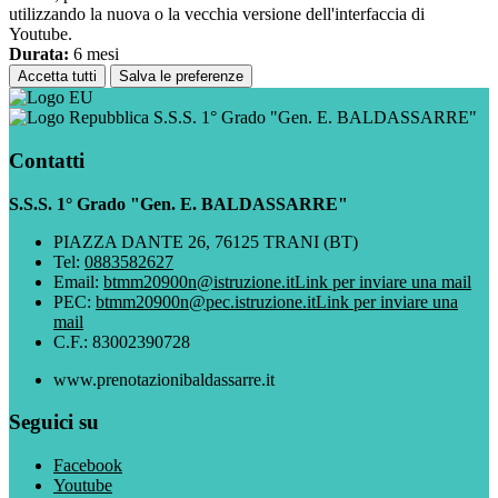
utilizzando la nuova o la vecchia versione dell'interfaccia di
Youtube.
Durata:
6 mesi
Accetta tutti
Salva le preferenze
S.S.S. 1° Grado "Gen. E. BALDASSARRE"
Contatti
S.S.S. 1° Grado "Gen. E. BALDASSARRE"
PIAZZA DANTE 26, 76125 TRANI (BT)
Tel:
0883582627
Email:
btmm20900n@istruzione.it
Link per inviare una mail
PEC:
btmm20900n@pec.istruzione.it
Link per inviare una
mail
C.F.: 83002390728
www.prenotazionibaldassarre.it
Seguici su
Facebook
Youtube