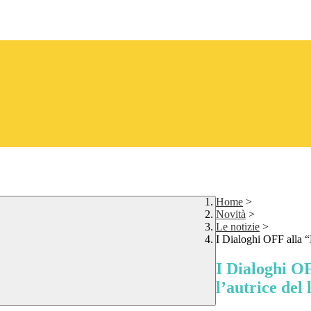
Home
>
Novità
>
Le notizie
>
I Dialoghi OFF alla “
I Dialoghi OF
l’autrice del