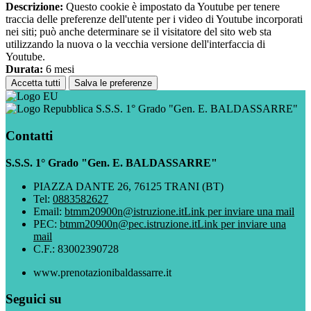
Descrizione:
Questo cookie è impostato da Youtube per tenere
traccia delle preferenze dell'utente per i video di Youtube incorporati
nei siti; può anche determinare se il visitatore del sito web sta
utilizzando la nuova o la vecchia versione dell'interfaccia di
Youtube.
Durata:
6 mesi
Accetta tutti
Salva le preferenze
S.S.S. 1° Grado "Gen. E. BALDASSARRE"
Contatti
S.S.S. 1° Grado "Gen. E. BALDASSARRE"
PIAZZA DANTE 26, 76125 TRANI (BT)
Tel:
0883582627
Email:
btmm20900n@istruzione.it
Link per inviare una mail
PEC:
btmm20900n@pec.istruzione.it
Link per inviare una
mail
C.F.: 83002390728
www.prenotazionibaldassarre.it
Seguici su