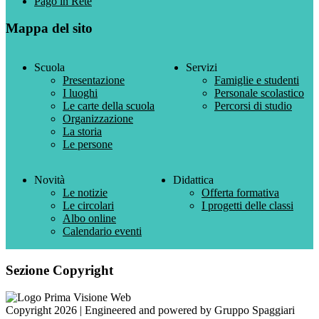
Pago in Rete
Mappa del sito
Scuola
Servizi
Presentazione
Famiglie e studenti
I luoghi
Personale scolastico
Le carte della scuola
Percorsi di studio
Organizzazione
La storia
Le persone
Novità
Didattica
Le notizie
Offerta formativa
Le circolari
I progetti delle classi
Albo online
Calendario eventi
Sezione Copyright
Copyright 2026 | Engineered and powered by Gruppo Spaggiari