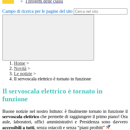
I progetti delle classi
Campo di ricerca per le pagine del sito
Home
>
Novità
>
Le notizie
>
Il servoscala elettrico è tornato in funzione
Il servoscala elettrico è tornato in
funzione
Buone notizie nel nostro Istituto: è finalmente tornato in funzione il
𝐬𝐞𝐫𝐯𝐨𝐬𝐜𝐚𝐥𝐚 𝐞𝐥𝐞𝐭𝐭𝐫𝐢𝐜𝐨 che permette di raggiungere il primo piano! Ora
aule, laboratori, uffici amministrativi e Presidenza sono davvero
𝐚𝐜𝐜𝐞𝐬𝐬𝐢𝐛𝐢𝐥𝐢 𝐚 𝐭𝐮𝐭𝐭𝐢, senza ostacoli e senza “piani proibiti”