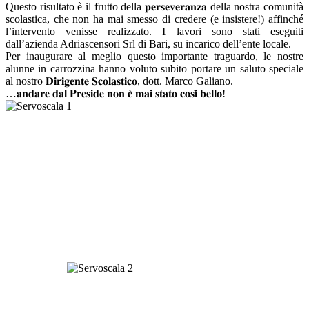
Questo risultato è il frutto della 𝐩𝐞𝐫𝐬𝐞𝐯𝐞𝐫𝐚𝐧𝐳𝐚 della nostra comunità
scolastica, che non ha mai smesso di credere (e insistere!) affinché
l’intervento venisse realizzato. I lavori sono stati eseguiti
dall’azienda Adriascensori Srl di Bari, su incarico dell’ente locale.
Per inaugurare al meglio questo importante traguardo, le nostre
alunne in carrozzina hanno voluto subito portare un saluto speciale
al nostro 𝐃𝐢𝐫𝐢𝐠𝐞𝐧𝐭𝐞 𝐒𝐜𝐨𝐥𝐚𝐬𝐭𝐢𝐜𝐨, dott. Marco Galiano.
…𝐚𝐧𝐝𝐚𝐫𝐞 𝐝𝐚𝐥 𝐏𝐫𝐞𝐬𝐢𝐝𝐞 𝐧𝐨𝐧 𝐞̀ 𝐦𝐚𝐢 𝐬𝐭𝐚𝐭𝐨 𝐜𝐨𝐬𝐢̀ 𝐛𝐞𝐥𝐥𝐨!