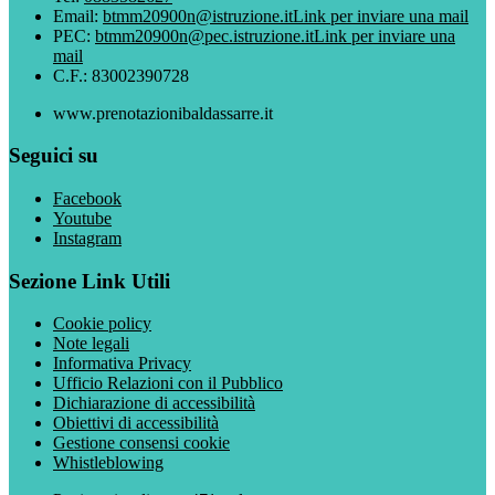
Email:
btmm20900n@istruzione.it
Link per inviare una mail
PEC:
btmm20900n@pec.istruzione.it
Link per inviare una
mail
C.F.: 83002390728
www.prenotazionibaldassarre.it
Seguici su
Facebook
Youtube
Instagram
Sezione Link Utili
Cookie policy
Note legali
Informativa Privacy
Ufficio Relazioni con il Pubblico
Dichiarazione di accessibilità
Obiettivi di accessibilità
Gestione consensi cookie
Whistleblowing