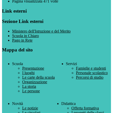
Pagina visualizzata
471
volte
Link esterni
Sezione Link esterni
Ministero dell'Istruzione e del Merito
Scuola in Chiaro
Pago in Rete
Mappa del sito
Scuola
Servizi
Presentazione
Famiglie e studenti
I luoghi
Personale scolastico
Le carte della scuola
Percorsi di studio
Organizzazione
La storia
Le persone
Novità
Didattica
Le notizie
Offerta formativa
Le circolari
I progetti delle classi