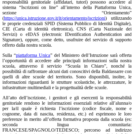
responsabilità genitoriale (affidatari, tutori) possono accedere al
sistema “Iscrizioni on line” all’interno della Piattaforma Unica,
sezione “Orientamento”
(
https://unica.istruzione.gov.it/it/orientamento/iscrizioni
) utilizzando
le proprie credenziali SPID (
Sistema Pubblico di Identità Digitale
),
CIE (
Carta di identità elettronica
), CNS (
Carta Nazionale dei
Servizi
) o eIDAS (
electronic IDentification Authentication and
Signature
),
oppure
, come detto,
usufruire del servizio di supporto
offerto dalla nostra scuola
.
Sulla “
piattaforma Unica
” del Ministero dell’Istruzione sarà offerta
l’opportunità di accedere alle principali informazioni sulla nostra
scuola, attraverso il servizio “Scuola in Chiaro”, nonché la
possibilità di raffrontare alcuni dati conoscitivi della Baldassarre con
quelli di altre scuole del territorio. Sono disponibili, inoltre, le
informazioni riguardanti le strutture scolastiche, le attrezzature, le
infrastrutture multimediali e la progettualità delle scuole.
All’atto dell’iscrizione, i genitori e gli esercenti la responsabilità
genitoriale rendono le informazioni essenziali relative all’alunna/o
per la/il quale è richiesta l’iscrizione (codice fiscale, nome e
cognome, data di nascita, residenza, etc.) ed
esprimono le loro
preferenze in merito all’offerta formativa proposta dalla scuola (es:
seconda lingua comunitaria:
FRANCESE/SPAGNOLO/TEDESCO; percorso ad indirizzo