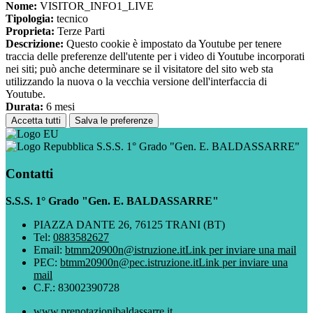
Nome:
VISITOR_INFO1_LIVE
Tipologia:
tecnico
Proprieta:
Terze Parti
Descrizione:
Questo cookie è impostato da Youtube per tenere
traccia delle preferenze dell'utente per i video di Youtube incorporati
nei siti; può anche determinare se il visitatore del sito web sta
utilizzando la nuova o la vecchia versione dell'interfaccia di
Youtube.
Durata:
6 mesi
Accetta tutti
Salva le preferenze
S.S.S. 1° Grado "Gen. E. BALDASSARRE"
Contatti
S.S.S. 1° Grado "Gen. E. BALDASSARRE"
PIAZZA DANTE 26, 76125 TRANI (BT)
Tel:
0883582627
Email:
btmm20900n@istruzione.it
Link per inviare una mail
PEC:
btmm20900n@pec.istruzione.it
Link per inviare una
mail
C.F.: 83002390728
www.prenotazionibaldassarre.it