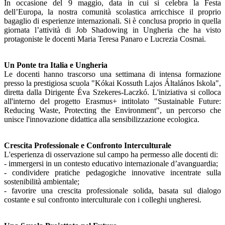
In occasione del 9 maggio, data in cui si celebra la Festa
dell’Europa, la nostra comunità scolastica arricchisce il proprio
bagaglio di esperienze internazionali. Si è conclusa proprio in quella
giornata l’attività di Job Shadowing in Ungheria che ha visto
protagoniste le docenti Maria Teresa Panaro e Lucrezia Cosmai.
Un Ponte tra Italia e Ungheria
Le docenti hanno trascorso una settimana di intensa formazione
presso la prestigiosa scuola "Kókai Kossuth Lajos Általános Iskola",
diretta dalla Dirigente Éva Szekeres-Laczkó. L'iniziativa si colloca
all'interno del progetto Erasmus+ intitolato "Sustainable Future:
Reducing Waste, Protecting the Environment", un percorso che
unisce l'innovazione didattica alla sensibilizzazione ecologica.
Crescita Professionale e Confronto Interculturale
L'esperienza di osservazione sul campo ha permesso alle docenti di:
- immergersi in un contesto educativo internazionale d’avanguardia;
- condividere pratiche pedagogiche innovative incentrate sulla
sostenibilità ambientale;
- favorire una crescita professionale solida, basata sul dialogo
costante e sul confronto interculturale con i colleghi ungheresi.