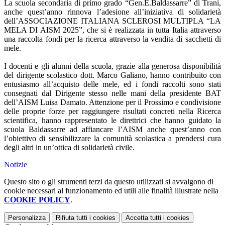
La scuola secondaria di primo grado “Gen.E.Baldassarre” di Trani,
anche quest’anno rinnova l’adesione all’iniziativa di solidarietà
dell’ASSOCIAZIONE ITALIANA SCLEROSI MULTIPLA “LA
MELA DI AISM 2025”, che si è realizzata in tutta Italia attraverso
una raccolta fondi per la ricerca attraverso la vendita di sacchetti di
mele.
I docenti e gli alunni della scuola, grazie alla generosa disponibilità
del dirigente scolastico dott. Marco Galiano, hanno contribuito con
entusiasmo all’acquisto delle mele, ed i fondi raccolti sono stati
consegnati dal Dirigente stesso nelle mani della presidente BAT
dell’AISM Luisa Damato. Attenzione per il Prossimo e condivisione
delle proprie forze per raggiungere risultati concreti nella Ricerca
scientifica, hanno rappresentato le direttrici che hanno guidato la
scuola Baldassarre ad affiancare l’AISM anche quest’anno con
l’obiettivo di sensibilizzare la comunità scolastica a prendersi cura
degli altri in un’ottica di solidarietà civile.
Notizie
Questo sito o gli strumenti terzi da questo utilizzati si avvalgono di
cookie necessari al funzionamento ed utili alle finalità illustrate nella
COOKIE POLICY
.
Personalizza
Rifiuta tutti
i cookies
Accetta tutti
i cookies