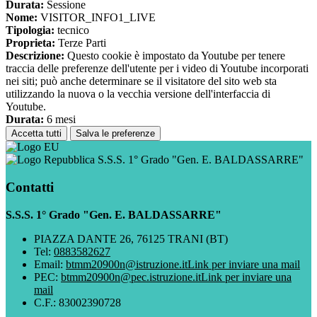
Durata:
Sessione
Nome:
VISITOR_INFO1_LIVE
Tipologia:
tecnico
Proprieta:
Terze Parti
Descrizione:
Questo cookie è impostato da Youtube per tenere
traccia delle preferenze dell'utente per i video di Youtube incorporati
nei siti; può anche determinare se il visitatore del sito web sta
utilizzando la nuova o la vecchia versione dell'interfaccia di
Youtube.
Durata:
6 mesi
Accetta tutti
Salva le preferenze
S.S.S. 1° Grado "Gen. E. BALDASSARRE"
Contatti
S.S.S. 1° Grado "Gen. E. BALDASSARRE"
PIAZZA DANTE 26, 76125 TRANI (BT)
Tel:
0883582627
Email:
btmm20900n@istruzione.it
Link per inviare una mail
PEC:
btmm20900n@pec.istruzione.it
Link per inviare una
mail
C.F.: 83002390728