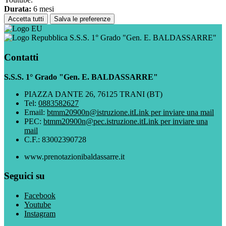
Durata:
6 mesi
Accetta tutti
Salva le preferenze
S.S.S. 1° Grado "Gen. E. BALDASSARRE"
Contatti
S.S.S. 1° Grado "Gen. E. BALDASSARRE"
PIAZZA DANTE 26, 76125 TRANI (BT)
Tel:
0883582627
Email:
btmm20900n@istruzione.it
Link per inviare una mail
PEC:
btmm20900n@pec.istruzione.it
Link per inviare una
mail
C.F.: 83002390728
www.prenotazionibaldassarre.it
Seguici su
Facebook
Youtube
Instagram