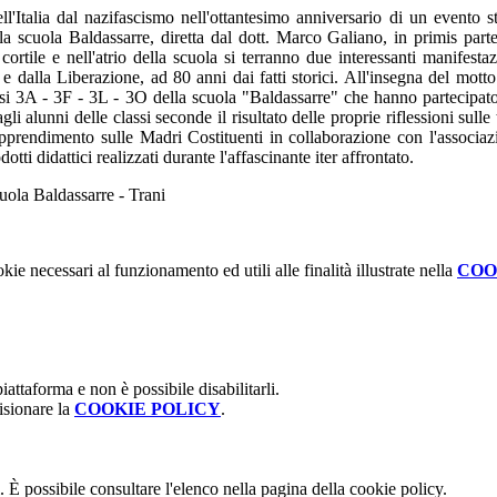
Italia dal nazifascismo nell'ottantesimo anniversario di un evento sto
a la scuola Baldassarre, diretta dal dott. Marco Galiano, in primis part
cortile e nell'atrio della scuola si terranno due interessanti manifes
 e dalla Liberazione, ad 80 anni dai fatti storici. All'insegna del mot
lassi 3A - 3F - 3L - 3O della scuola "Baldassarre" che hanno partecipato 
 alunni delle classi seconde il risultato delle proprie riflessioni sulle
prendimento sulle Madri Costituenti in collaborazione con l'associa
tti didattici realizzati durante l'affascinante iter affrontato.
ola Baldassarre - Trani
kie necessari al funzionamento ed utili alle finalità illustrate nella
COO
attaforma e non è possibile disabilitarli.
isionare la
COOKIE POLICY
.
 È possibile consultare l'elenco nella pagina della cookie policy.