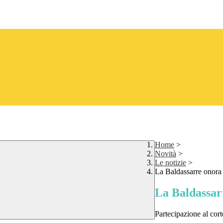
Home
>
Novità
>
Le notizie
>
La Baldassarre onora 
La Baldassar
Partecipazione al cort