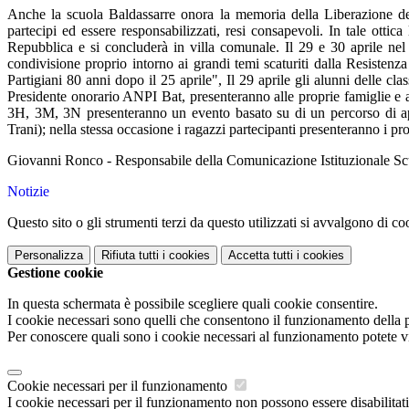
Anche la scuola Baldassarre onora la memoria della Liberazione dell'
partecipi ed essere responsabilizzati, resi consapevoli. In tale ottic
Repubblica e si concluderà in villa comunale. Il 29 e 30 aprile nel 
condivisione proprio intorno ai grandi temi scaturiti dalla Resistenza
Partigiani 80 anni dopo il 25 aprile", Il 29 aprile gli alunni delle c
Presidente onorario ANPI Bat, presenteranno alle proprie famiglie e agli
3H, 3M, 3N presenteranno un evento basato su di un percorso di ap
Trani); nella stessa occasione i ragazzi partecipanti presenteranno i prodo
Giovanni Ronco - Responsabile della Comunicazione Istituzionale Scu
Notizie
Questo sito o gli strumenti terzi da questo utilizzati si avvalgono di coo
Personalizza
Rifiuta tutti
i cookies
Accetta tutti
i cookies
Gestione cookie
In questa schermata è possibile scegliere quali cookie consentire.
I cookie necessari sono quelli che consentono il funzionamento della pi
Per conoscere quali sono i cookie necessari al funzionamento potete v
Cookie necessari per il funzionamento
I cookie necessari per il funzionamento non possono essere disabilitati.