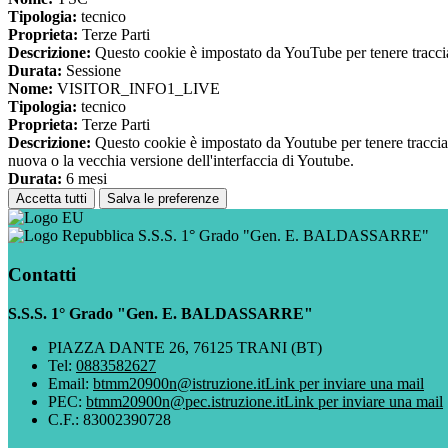
Tipologia:
tecnico
Proprieta:
Terze Parti
Descrizione:
Questo cookie è impostato da YouTube per tenere traccia 
Durata:
Sessione
Nome:
VISITOR_INFO1_LIVE
Tipologia:
tecnico
Proprieta:
Terze Parti
Descrizione:
Questo cookie è impostato da Youtube per tenere traccia de
nuova o la vecchia versione dell'interfaccia di Youtube.
Durata:
6 mesi
Accetta tutti
Salva le preferenze
S.S.S. 1° Grado "Gen. E. BALDASSARRE"
Contatti
S.S.S. 1° Grado "Gen. E. BALDASSARRE"
PIAZZA DANTE 26, 76125 TRANI (BT)
Tel:
0883582627
Email:
btmm20900n@istruzione.it
Link per inviare una mail
PEC:
btmm20900n@pec.istruzione.it
Link per inviare una mail
C.F.: 83002390728