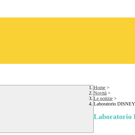
Home
>
Novità
>
Le notizie
>
Laboratorio DISN
Laboratori