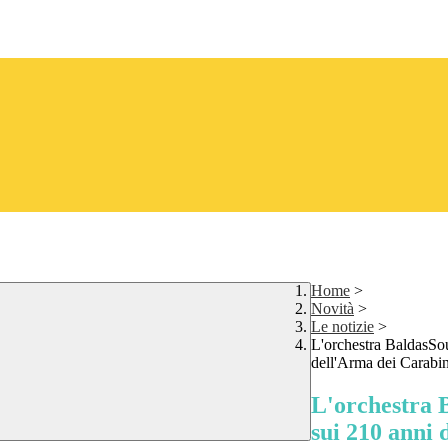
Home
>
Novità
>
Le notizie
>
L'orchestra BaldasSou
dell'Arma dei Carabin
L'orchestra B
sui 210 anni 