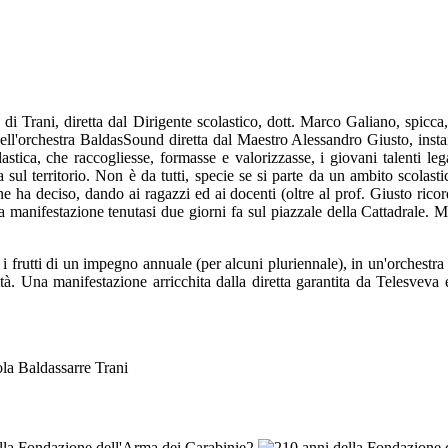
di Trani, diretta dal Dirigente scolastico, dott. Marco Galiano, spicca,
dell'orchestra BaldasSound diretta dal Maestro Alessandro Giusto, inst
olastica, che raccogliesse, formasse e valorizzasse, i giovani talenti l
sul territorio. Non è da tutti, specie se si parte da un ambito scolastic
ha deciso, dando ai ragazzi ed ai docenti (oltre al prof. Giusto ricor
a manifestazione tenutasi due giorni fa sul piazzale della Cattadrale. M
i frutti di un impegno annuale (per alcuni pluriennale), in un'orchestra 
à. Una manifestazione arricchita dalla diretta garantita da Telesveva 
la Baldassarre Trani