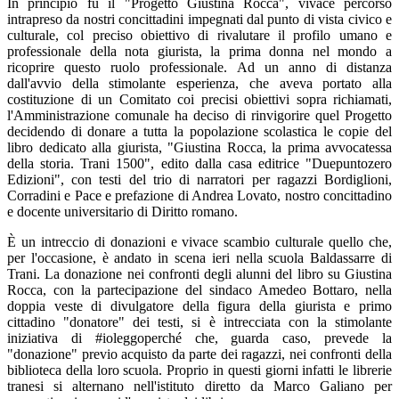
In principio fu il "Progetto Giustina Rocca", vivace percorso
intrapreso da nostri concittadini impegnati dal punto di vista civico e
culturale, col preciso obiettivo di rivalutare il profilo umano e
professionale della nota giurista, la prima donna nel mondo a
ricoprire questo ruolo professionale. Ad un anno di distanza
dall'avvio della stimolante esperienza, che aveva portato alla
costituzione di un Comitato coi precisi obiettivi sopra richiamati,
l'Amministrazione comunale ha deciso di rinvigorire quel Progetto
decidendo di donare a tutta la popolazione scolastica le copie del
libro dedicato alla giurista, "Giustina Rocca, la prima avvocatessa
della storia. Trani 1500", edito dalla casa editrice "Duepuntozero
Edizioni", con testi del trio di narratori per ragazzi Bordiglioni,
Corradini e Pace e prefazione di Andrea Lovato, nostro concittadino
e docente universitario di Diritto romano.
È un intreccio di donazioni e vivace scambio culturale quello che,
per l'occasione, è andato in scena ieri nella scuola Baldassarre di
Trani. La donazione nei confronti degli alunni del libro su Giustina
Rocca, con la partecipazione del sindaco Amedeo Bottaro, nella
doppia veste di divulgatore della figura della giurista e primo
cittadino "donatore" dei testi, si è intrecciata con la stimolante
iniziativa di #ioleggoperché che, guarda caso, prevede la
"donazione" previo acquisto da parte dei ragazzi, nei confronti della
biblioteca della loro scuola. Proprio in questi giorni infatti le librerie
tranesi si alternano nell'istituto diretto da Marco Galiano per