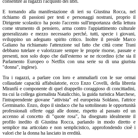
consentire ai ragazzi l'acquisto dei libri.
E tornando alla manifestazione di ieri su Giustina Rocca, nel
richiamo di passioni per testi e personaggi nostrani, proprio il
Dirigente scolastico ha posto l'accento sull'importanza della lettura
come strumento di pensiero, arma contro l'appiattimento culturale
generalizzato e mezzo necessario perché, tutti, specie i giovani,
sviluppino un adeguato spirito critico. Inoltre il preside Marco
Galiano ha richiamato l'attenzione sul fatto che città come Trani
debbano tutelare e valorizzare sempre le proprie risorse, passate e
presenti, non solo dopo che dall'esterno se ne ricordino (che sia il
Parlamento Europeo o Netflix con una serie su di una giurista
"donna", inglese).
Tra i ragazzi, a parlare con loro e ammaliarli con le sue ormai
collaudate capacità affabulatorie, ecco Enzo Covelli, della libreria
Miranfú e componente di quel drappello coraggioso di concittadini,
tra cui la collega giornalista Natalicchio, la guida turistica Marchese,
l'intraprendente giovane "attivista" ed europeista Soldano, l'attrice
Germinario. Enzo, dopo il sindaco che ha sottolineato le opportunità
professionali offerte oggi alle donne, rispetto al passato ed un
accenno al concetto di "quote rosa", ha disegnato idealmente il
profilo inedito di Giustina Rocca, parlando in modo diretto e
semplice ma articolato e non semplicistico, approfondendo cioè i
valori che la donna ha lasciato in eredità.