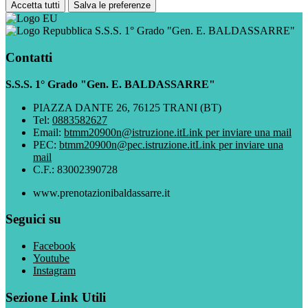
Accetta tutti
Salva le preferenze
S.S.S. 1° Grado "Gen. E. BALDASSARRE"
Contatti
S.S.S. 1° Grado "Gen. E. BALDASSARRE"
PIAZZA DANTE 26, 76125 TRANI (BT)
Tel:
0883582627
Email:
btmm20900n@istruzione.it
Link per inviare una mail
PEC:
btmm20900n@pec.istruzione.it
Link per inviare una
mail
C.F.: 83002390728
www.prenotazionibaldassarre.it
Seguici su
Facebook
Youtube
Instagram
Sezione Link Utili