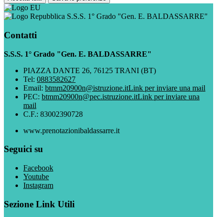
S.S.S. 1° Grado "Gen. E. BALDASSARRE"
Contatti
S.S.S. 1° Grado "Gen. E. BALDASSARRE"
PIAZZA DANTE 26, 76125 TRANI (BT)
Tel:
0883582627
Email:
btmm20900n@istruzione.it
Link per inviare una mail
PEC:
btmm20900n@pec.istruzione.it
Link per inviare una
mail
C.F.: 83002390728
www.prenotazionibaldassarre.it
Seguici su
Facebook
Youtube
Instagram
Sezione Link Utili